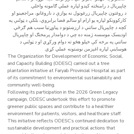
چاپېریال د رامنځته کېدو لپاره عملي ګامونه واخلي.
د روغتون چاپېریال زرغونول نه یوازې د ناروغانو، مراجعینو او
کارکوونکو لپاره یو ارام او سالم فضا برابروي، بلکې د ټولنې په
کچه د چاپېریال ساتنې د ارزښتونو د پیاوړتیا سبب هم ګرځي.
اودیسک موسسه ژمنه ده چې د دوامدار پرمختګ او چاپېریال
ساتنې په برخه کې خپلو هڅو ته دوام ورکړي او د ټولنې د
هوساینې لپاره اغېزمن نوښتونه عملي کړي.
The Organization for Development of Economic, Social,
and Capacity Building (ODESC) carried out a tree
plantation initiative at Faryab Provincial Hospital as part
of its commitment to environmental sustainability and
community well-being.
Following its participation in the 2026 Green Legacy
campaign, ODESC undertook this effort to promote
greener public spaces and contribute to a healthier
environment for patients, visitors, and healthcare staff.
This initiative reflects ODESC’s continued dedication to
sustainable development and practical actions that