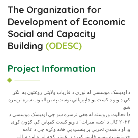
The Organization for
Development of Economic
Social and Capacity
Building
(ODESC)
Project Information
د اودیسک موسسې له لوري د فاریاب ولایتي روغتون په انګړ
کې د ونو د کښت یو چاپېریالي نوښت په بریالیتوب سره ترسره
شو.
دا فعالیت وروسته له هغې ترسره شو چې اودیسک موسسې د
۲۰۲۶ کال د “شنه میراث” د ونو کښت کمپاین کې ګډون کړی
و، او د همدې تجربې پر بنسټ یې هڅه وکړه چې د عامه
خدمتونو په مهمو ځایونو کې د زرغونتیا کچه لوړه او د سالم